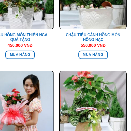
U HỒNG MÔN THIÊN NGA
CHẬU TIỂU CẢNH HỒNG MÔN
QUÀ TẶNG
HỒNG HẠC
450.000
VNĐ
550.000
VNĐ
MUA HÀNG
MUA HÀNG