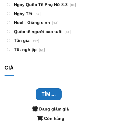
Ngày Quốc Tế Phụ Nữ 8-3
80
Ngày Tết
52
Noel - Giáng sinh
14
Quốc tế người cao tuổi
61
Tân gia
117
Tốt nghiệp
51
GIÁ
TÌM....
Đang giảm giá
Còn hàng