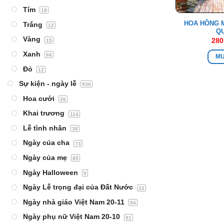
Tím
18
HOA HỒNG M
Trắng
12
Q
Vàng
280
15
Xanh
66
M
Đỏ
12
Sự kiện - ngày lễ
930
Hoa cưới
26
Khai trương
114
Lễ tình nhân
38
Ngày của cha
73
Ngày của mẹ
85
Ngày Halloween
9
Ngày Lễ trọng đại của Đất Nước
22
Ngày nhà giáo Việt Nam 20-11
94
Ngày phụ nữ Việt Nam 20-10
91