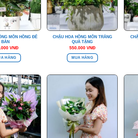
ỒNG MÔN HỒNG ĐỂ
CHẬU HOA HỒNG MÔN TRẮNG
CHẬ
BÀN
QUÀ TẶNG
.000
VNĐ
550.000
VNĐ
UA HÀNG
MUA HÀNG