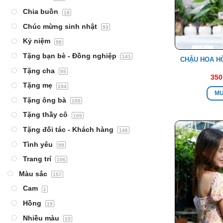
Chia buồn
18
Chúc mừng sinh nhật
93
Kỷ niệm
98
Tặng bạn bè - Đồng nghiệp
141
CHẬU HOA H
Tặng cha
95
350
Tặng mẹ
104
M
Tặng ông bà
100
Tặng thầy cô
105
Tặng đối tác - Khách hàng
146
Tình yêu
99
Trang trí
106
Màu sắc
157
Cam
1
Hồng
19
Nhiều màu
10