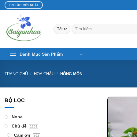
Bỏ
TIN TỨC MỚI NHẤT
qua
nội
dung
Tìm
kiếm:
Danh Mục Sản Phẩm
TRANG CHỦ
/
HOA CHẬU
/
HÔNG MÔN
BỘ LỌC
None
Chủ đề
1208
Cảm ơn
102