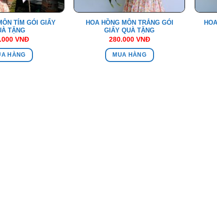
ÔN TÍM GÓI GIẤY
HOA HỒNG MÔN TRẮNG GÓI
HOA
UÀ TẶNG
GIẤY QUÀ TẶNG
.000
VNĐ
280.000
VNĐ
UA HÀNG
MUA HÀNG