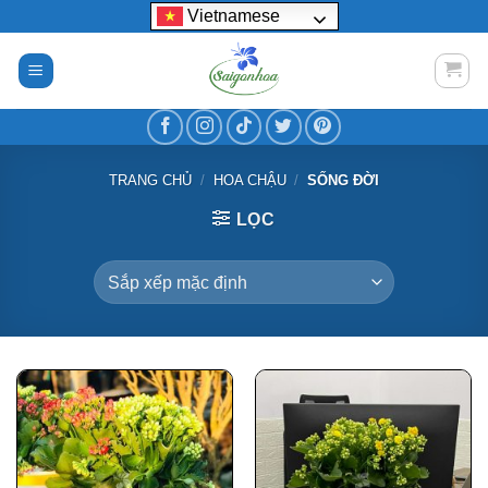
Bỏ
Vietnamese
qua
nội
dung
TRANG CHỦ
/
HOA CHẬU
/
SỐNG ĐỜI
LỌC