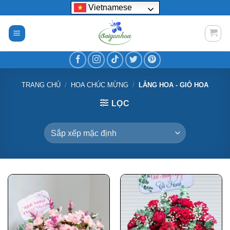
Bỏ
Vietnamese
qua
nội
dung
TRANG CHỦ
/
HOA CHÚC MỪNG
/
LẴNG HOA - GIỎ HOA
LỌC