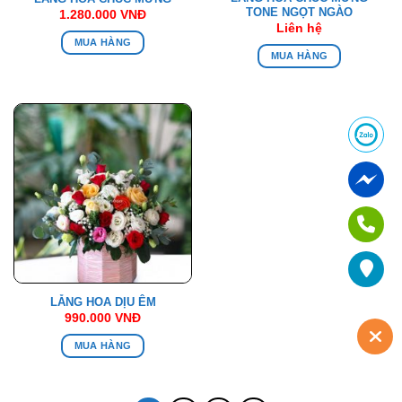
TONE NGỌT NGÀO
1.280.000
VNĐ
Liên hệ
MUA HÀNG
MUA HÀNG
LẴNG HOA DỊU ÊM
990.000
VNĐ
MUA HÀNG