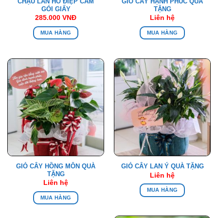
CHẬU LAN HỒ ĐIỆP CAM
GIỎ CÂY HẠNH PHÚC QUÀ
GÓI GIẤY
TẶNG
285.000
VNĐ
Liên hệ
MUA HÀNG
MUA HÀNG
GIỎ CÂY HỒNG MÔN QUÀ
GIỎ CÂY LAN Ý QUÀ TẶNG
TẶNG
Liên hệ
Liên hệ
MUA HÀNG
MUA HÀNG