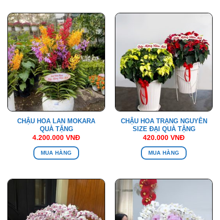
CHẬU HOA LAN MOKARA
CHẬU HOA TRẠNG NGUYÊN
QUÀ TẶNG
SIZE ĐẠI QUÀ TẶNG
4.200.000
VNĐ
420.000
VNĐ
MUA HÀNG
MUA HÀNG