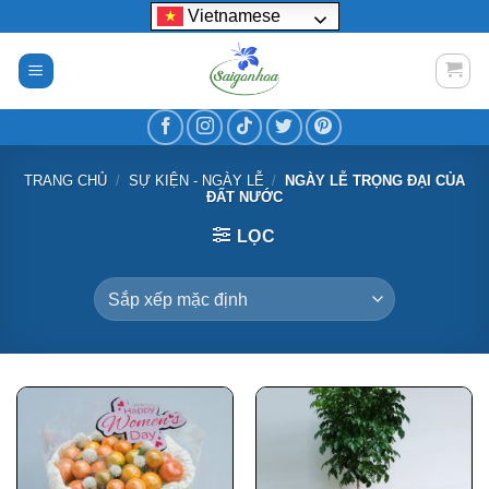
Bỏ
Vietnamese
qua
nội
dung
TRANG CHỦ
/
SỰ KIỆN - NGÀY LỄ
/
NGÀY LỄ TRỌNG ĐẠI CỦA
ĐẤT NƯỚC
LỌC