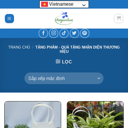
Bỏ
Vietnamese
qua
nội
dung
TRANG CHỦ
/
TẶNG PHẨM - QUÀ TẶNG NHẬN DIỆN THƯƠNG
HIỆU
LỌC