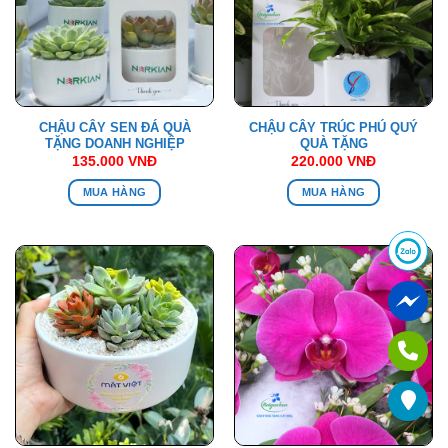
CHẬU CÂY SEN ĐÁ QUÀ
CHẬU CÂY TRÚC PHÚ QUÝ
TẶNG DOANH NGHIỆP
QUÀ TẶNG
135.000
VNĐ
220.000
VNĐ
MUA HÀNG
MUA HÀNG