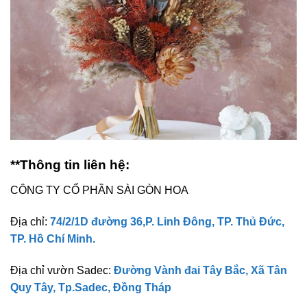
**Thông tin liên hệ:
CÔNG TY CỔ PHẦN SÀI GÒN HOA
Địa chỉ:
74/2/1D đường 36,P. Linh Đông, TP. Thủ Đức,
TP. Hồ Chí Minh.
Địa chỉ vườn Sadec:
Đường Vành đai Tây Bắc, Xã Tân
Quy Tây, Tp.Sadec, Đồng Tháp