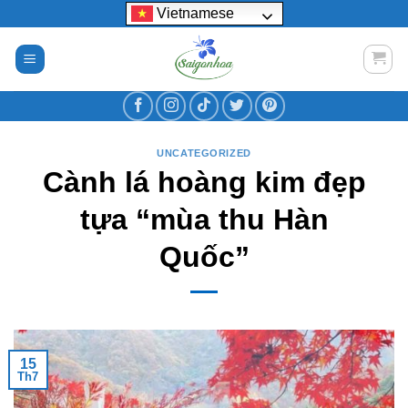
Bỏ
Vietnamese
qua
nội
dung
UNCATEGORIZED
Cành lá hoàng kim đẹp
tựa “mùa thu Hàn
Quốc”
15
Th7