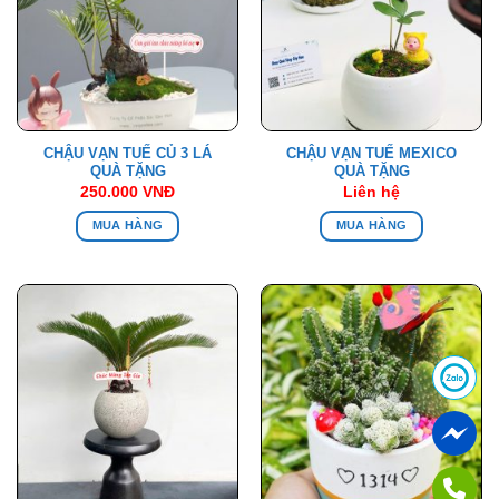
CHẬU VẠN TUẾ CỦ 3 LÁ
CHẬU VẠN TUẾ MEXICO
QUÀ TẶNG
QUÀ TẶNG
250.000
VNĐ
Liên hệ
MUA HÀNG
MUA HÀNG