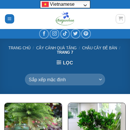
Bỏ
Vietnamese
qua
nội
dung
TRANG CHỦ
/
CÂY CẢNH QUÀ TẶNG
/
CHẬU CÂY ĐỂ BÀN
/
TRANG 7
LỌC