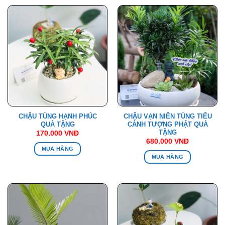
CHẬU TÙNG HẠNH PHÚC
CHẬU VẠN NIÊN TÙNG TIỂU
QUÀ TẶNG
CẢNH TƯỢNG PHẬT QUÀ
TẶNG
170.000
VNĐ
680.000
VNĐ
MUA HÀNG
MUA HÀNG