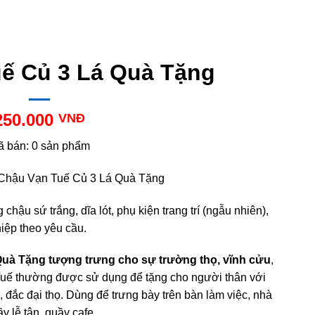
ế Củ 3 Lá Quà Tặng
250.000
VNĐ
ã bán: 0 sản phẩm
Chậu Vạn Tuế Củ 3 Lá Quà Tặng
 chậu sứ trắng, dĩa lót, phụ kiện trang trí (ngẫu nhiên),
hiệp theo yêu cầu.
uà Tặng tượng trưng cho sự trường thọ, vĩnh cửu
,
n Tuế thường được sử dụng để tặng cho người thân với
đắc đại thọ. Dùng để trưng bày trên bàn làm việc, nhà
ầy lễ tân, quầy cafe,…