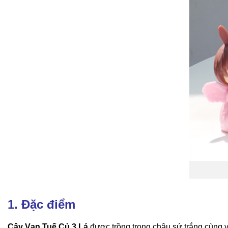
1. Đặc điểm
Cây Vạn Tuế Củ 3 Lá
được trồng trong chậu sứ trắng cùng v