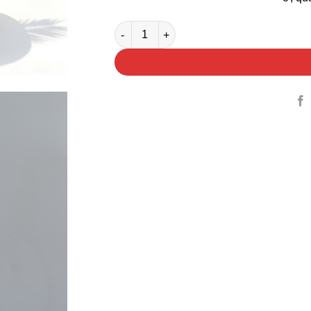
Chậu Vạn Tuế Củ 3 Lá Quà Tặng số lượn