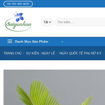
Bỏ
TIN TỨC MỚI NHẤT
qua
nội
dung
Tìm
kiếm:
Danh Mục Sản Phẩm
TRANG CHỦ
/
SỰ KIỆN - NGÀY LỄ
/
NGÀY QUỐC TẾ PHỤ NỮ 8-3