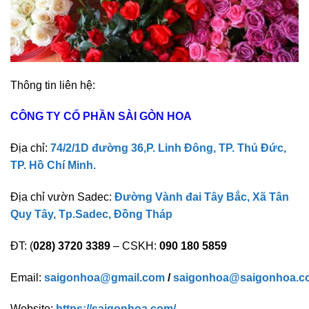
Thông tin liên hệ:
CÔNG TY CỔ PHẦN SÀI GÒN HOA
Địa chỉ:
74/2/1D đường 36,P. Linh Đông, TP. Thủ Đức,
TP. Hồ Chí Minh.
Địa chỉ vườn Sadec:
Đường Vành đai Tây Bắc, Xã Tân
Quy Tây, Tp.Sadec, Đồng Tháp
ĐT: (
028) 3720 3389
– CSKH:
090 180 5859
Email:
saigonhoa@gmail.com
/
saigonhoa@saigonhoa.c
Website:
https://saigonhoa.com/