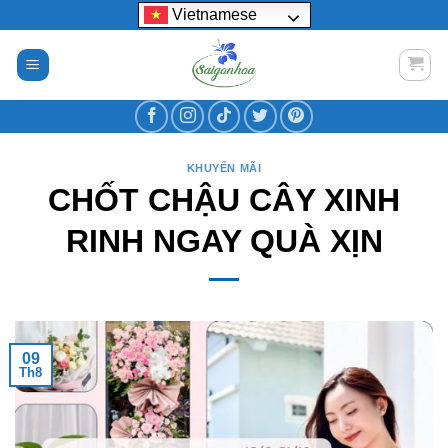
Bỏ
Vietnamese
qua
nội
dung
KHUYẾN MÃI
CHỐT CHẬU CÂY XINH
RINH NGAY QUÀ XỊN
09
Th8