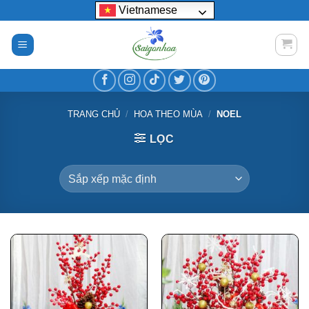
Bỏ
Vietnamese
qua
nội
dung
TRANG CHỦ
/
HOA THEO MÙA
/
NOEL
LỌC