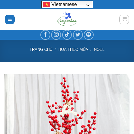
Bỏ
Vietnamese
qua
nội
dung
TRANG CHỦ
/
HOA THEO MÙA
/
NOEL