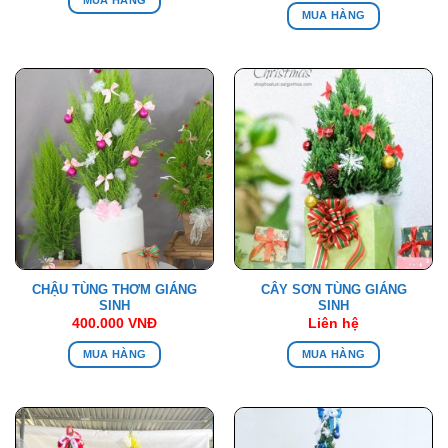
MUA HÀNG
MUA HÀNG
CHẬU TÙNG THƠM GIÁNG
CÂY SƠN TÙNG GIÁNG
SINH
SINH
400.000
VNĐ
Liên hệ
MUA HÀNG
MUA HÀNG