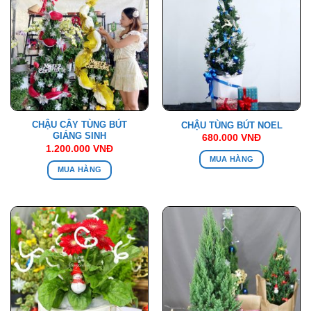
CHẬU CÂY TÙNG BÚT
CHẬU TÙNG BÚT NOEL
GIÁNG SINH
680.000
VNĐ
1.200.000
VNĐ
MUA HÀNG
MUA HÀNG