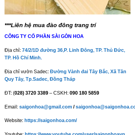
***Liên hệ mua đào đông trang trí
CÔNG TY CỔ PHẦN SÀI GÒN HOA
Địa chỉ:
74/2/1D đường 36,P. Linh Đông, TP. Thủ Đức,
TP. Hồ Chí Minh.
Địa chỉ vườn Sadec:
Đường Vành đai Tây Bắc, Xã Tân
Quy Tây, Tp.Sadec, Đồng Tháp
ĐT: (
028) 3720 3389
– CSKH:
090 180 5859
Email:
saigonhoa@gmail.com
/
saigonhoa@saigonhoa.c
Website:
https://saigonhoa.com/
Youtube:
https://www.youtube.com/user/saigonhoavn