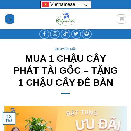
Bỏ
Vietnamese
qua
nội
dung
KHUYẾN MÃI
MUA 1 CHẬU CÂY
PHÁT TÀI GỐC – TẶNG
1 CHẬU CÂY ĐỂ BÀN
13
Th2