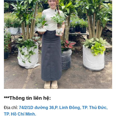
***Thông tin liên hệ:
Địa chỉ:
74/2/1D đường 36,P. Linh Đông, TP. Thủ Đức,
TP. Hồ Chí Minh.