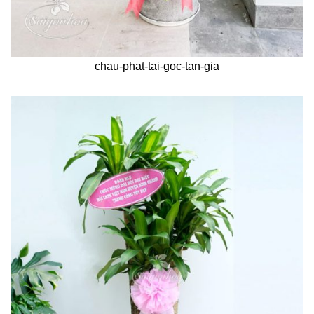
chau-phat-tai-goc-tan-gia