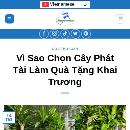
Bỏ
Vietnamese
qua
nội
dung
GÓC THƯ GIÃN
Vì Sao Chọn Cây Phát
Tài Làm Quà Tặng Khai
Trương
14
Th3