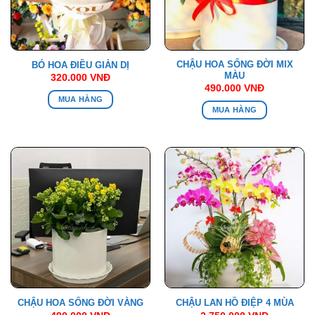
CHẬU HOA SỐNG ĐỜI MIX
BÓ HOA ĐIỀU GIẢN DỊ
MÀU
320.000
VNĐ
490.000
VNĐ
MUA HÀNG
MUA HÀNG
CHẬU HOA SỐNG ĐỜI VÀNG
CHẬU LAN HỒ ĐIỆP 4 MÙA