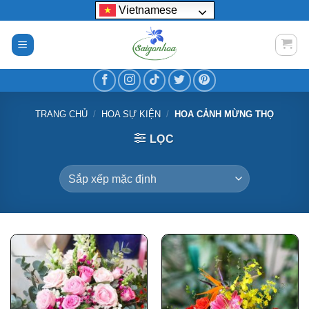
Bỏ
Vietnamese
qua
nội
dung
TRANG CHỦ
/
HOA SỰ KIỆN
/
HOA CẢNH MỪNG THỌ
LỌC