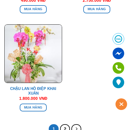
490.000
VNĐ
2.750.000
VNĐ
MUA HÀNG
MUA HÀNG
CHẬU LAN HỒ ĐIỆP KHAI
XUÂN
1.800.000
VNĐ
MUA HÀNG
1
2