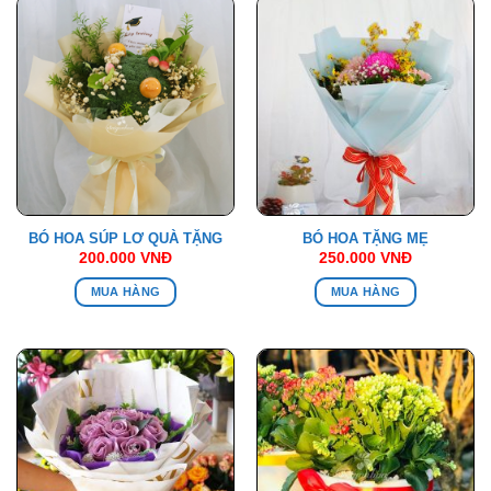
BÓ HOA SÚP LƠ QUÀ TẶNG
BÓ HOA TẶNG MẸ
200.000
VNĐ
250.000
VNĐ
MUA HÀNG
MUA HÀNG