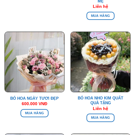
MẸ
Liên hệ
MUA HÀNG
BÓ HOA NHO KIM QUẤT
BÓ HOA NGÀY TƯƠI ĐẸP
QUÀ TẶNG
600.000
VNĐ
Liên hệ
MUA HÀNG
MUA HÀNG