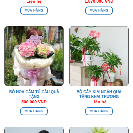
Liên hệ
1.870.000
VNĐ
MUA HÀNG
MUA HÀNG
BÓ HOA CẨM TÚ CẦU QUÀ
BỘ CÂY KIM NGÂN QUÀ
TẶNG
TẶNG KHAI TRƯƠNG
500.000
VNĐ
Liên hệ
MUA HÀNG
MUA HÀNG