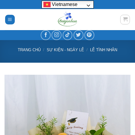
Bỏ
Vietnamese
qua
nội
dung
TRANG CHỦ
/
SỰ KIỆN - NGÀY LỄ
/
LỄ TÌNH NHÂN