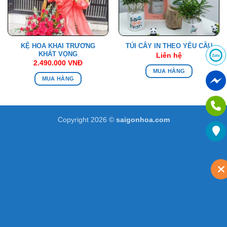
KỆ HOA KHAI TRƯƠNG
TÚI CÂY IN THEO YÊU CẦU
KHÁT VỌNG
Liên hệ
2.490.000
VNĐ
MUA HÀNG
MUA HÀNG
Copyright 2026 ©
saigonhoa.com