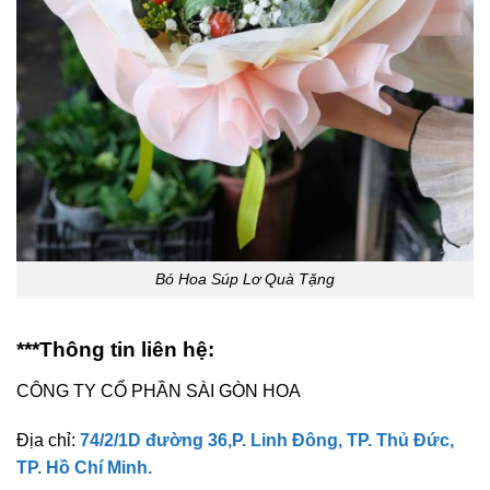
Bó Hoa Súp Lơ Quà Tặng
***Thông tin liên hệ:
CÔNG TY CỔ PHẦN SÀI GÒN HOA
Địa chỉ:
74/2/1D đường 36,P. Linh Đông, TP. Thủ Đức,
TP. Hồ Chí Minh.