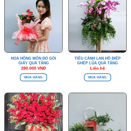
HOA HỒNG MÔN ĐỎ GÓI
TIỂU CẢNH LAN HỒ ĐIỆP
GIẤY QUÀ TẶNG
GHÉP LŨA QUÀ TẶNG
280.000
VNĐ
Liên hệ
MUA HÀNG
MUA HÀNG