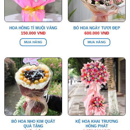
HOA HỒNG TỈ MUỘI VÀNG
BÓ HOA NGÀY TƯƠI ĐẸP
150.000
VNĐ
600.000
VNĐ
MUA HÀNG
MUA HÀNG
BÓ HOA NHO KIM QUẤT
KỆ HOA KHAI TRƯƠNG
QUÀ TẶNG
HỒNG PHÁT