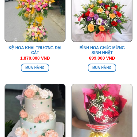
KỆ HOA KHAI TRƯƠNG ĐẠI
BÌNH HOA CHÚC MỪNG
CÁT
SINH NHẬT
1.870.000
VNĐ
699.000
VNĐ
MUA HÀNG
MUA HÀNG