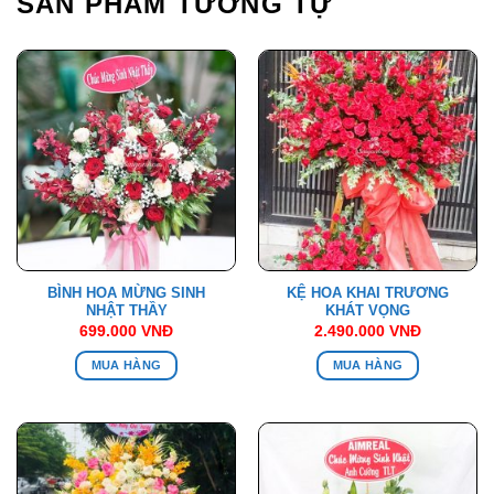
SẢN PHẨM TƯƠNG TỰ
BÌNH HOA MỪNG SINH
KỆ HOA KHAI TRƯƠNG
NHẬT THẦY
KHÁT VỌNG
699.000
VNĐ
2.490.000
VNĐ
MUA HÀNG
MUA HÀNG