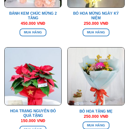
BÁNH KEM CHÚC MỪNG 2
BÓ HOA MỪNG NGÀY KỶ
TẦNG
NIỆM
450.000
VNĐ
250.000
VNĐ
MUA HÀNG
MUA HÀNG
HOA TRẠNG NGUYÊN ĐỎ
BÓ HOA TẶNG MẸ
QUÀ TẶNG
250.000
VNĐ
150.000
VNĐ
MUA HÀNG