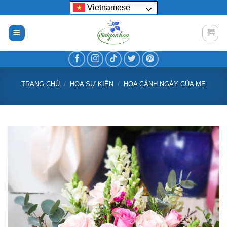
Bỏ
Vietnamese
qua
nội
dung
TRANG CHỦ
/
HOA SỰ KIỆN
/
HOA CẢNH NGÀY CỦA MẸ