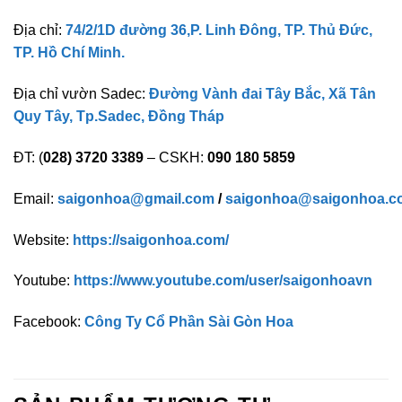
Địa chỉ:
74/2/1D đường 36,P. Linh Đông, TP. Thủ Đức,
TP. Hồ Chí Minh.
Địa chỉ vườn Sadec:
Đường Vành đai Tây Bắc, Xã Tân
Quy Tây, Tp.Sadec, Đồng Tháp
ĐT: (
028) 3720 3389
– CSKH:
090 180 5859
Email:
saigonhoa@gmail.com
/
saigonhoa@saigonhoa.c
Website:
https://saigonhoa.com/
Youtube:
https://www.youtube.com/user/saigonhoavn
Facebook:
Công Ty Cổ Phần Sài Gòn Hoa