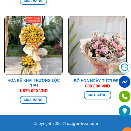
MUA HÀNG
HOA KỆ KHAI TRƯƠNG LỘC
BÓ HOA NGÀY TƯƠI ĐẸP
PHÁT
600.000
VNĐ
1.870.000
VNĐ
MUA HÀNG
MUA HÀNG
Copyright 2026 ©
saigonhoa.com