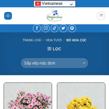
Bỏ
Vietnamese
qua
nội
dung
TRANG CHỦ
/
HOA TƯƠI
/
BÓ HOA CÚC
LỌC