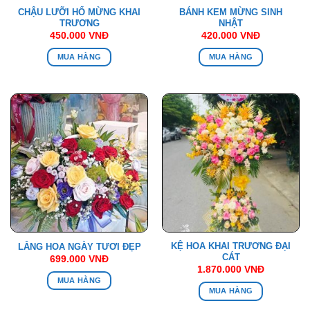
CHẬU LƯỠI HỔ MỪNG KHAI
BÁNH KEM MỪNG SINH
TRƯƠNG
NHẬT
450.000
VNĐ
420.000
VNĐ
MUA HÀNG
MUA HÀNG
KỆ HOA KHAI TRƯƠNG ĐẠI
LẴNG HOA NGÀY TƯƠI ĐẸP
CÁT
699.000
VNĐ
1.870.000
VNĐ
MUA HÀNG
MUA HÀNG