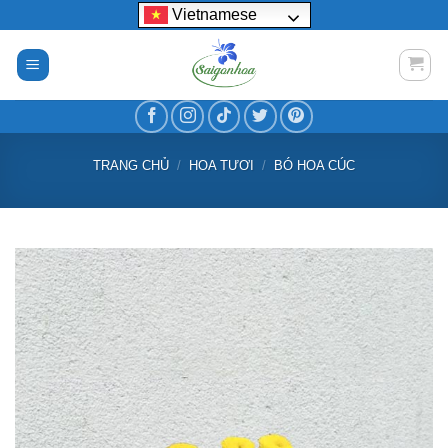
Bỏ
Vietnamese
qua
nội
dung
TRANG CHỦ
/
HOA TƯƠI
/
BÓ HOA CÚC