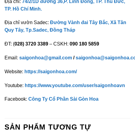
Địa chỉ:
74/2/1D đường 36,P. Linh Đông, TP. Thủ Đức,
TP. Hồ Chí Minh.
Địa chỉ vườn Sadec:
Đường Vành đai Tây Bắc, Xã Tân
Quy Tây, Tp.Sadec, Đồng Tháp
ĐT: (
028) 3720 3389
– CSKH:
090 180 5859
Email:
saigonhoa@gmail.com
/
saigonhoa@saigonhoa.c
Website:
https://saigonhoa.com/
Youtube:
https://www.youtube.com/user/saigonhoavn
Facebook:
Công Ty Cổ Phần Sài Gòn Hoa
SẢN PHẨM TƯƠNG TỰ