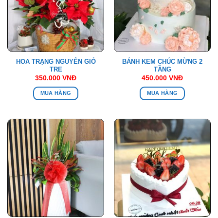
HOA TRẠNG NGUYÊN GIỎ
BÁNH KEM CHÚC MỪNG 2
TRE
TẦNG
350.000
VNĐ
450.000
VNĐ
MUA HÀNG
MUA HÀNG