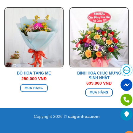
BÌNH HOA CHÚC MỪNG
BÓ HOA TẶNG MẸ
SINH NHẬT
250.000
VNĐ
699.000
VNĐ
MUA HÀNG
MUA HÀNG
Copyright 2026 ©
saigonhoa.com