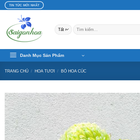
Bỏ
TIN TỨC MỚI NHẤT
qua
nội
dung
Tìm
kiếm:
Danh Mục Sản Phẩm
TRANG CHỦ
/
HOA TƯƠI
/
BÓ HOA CÚC