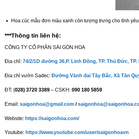
Hoa cúc mẫu đơn màu xanh còn tượng trưng cho tình yêu b
***Thông tin liên hệ:
CÔNG TY CỔ PHẦN SÀI GÒN HOA
Địa chỉ:
74/2/1D đường 36,P. Linh Đông, TP. Thủ Đức, TP.
Địa chỉ vườn Sadec:
Đường Vành đai Tây Bắc, Xã Tân Qu
ĐT: (
028) 3720 3389
– CSKH:
090 180 5859
Email:
saigonhoa@gmail.com
/
saigonhoa@saigonhoa.c
Website:
https://saigonhoa.com/
Youtube:
https://www.youtube.com/user/saigonhoavn