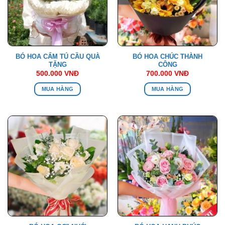
BÓ HOA CẨM TÚ CẦU QUÀ
BÓ HOA CHÚC THÀNH
TẶNG
CÔNG
500.000
VNĐ
700.000
VNĐ
MUA HÀNG
MUA HÀNG