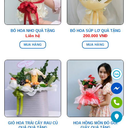
BÓ HOA NHO QUÀ TẶNG
BÓ HOA SÚP LƠ QUÀ TẶNG
Liên hệ
200.000
VNĐ
MUA HÀNG
MUA HÀNG
GIỎ HOA TRÁI CÂY RAU CỦ
HOA HỒNG MÔN ĐỎ GÓI
QUẢ QUÀ TẶNG
GIẤY QUÀ TẶNG