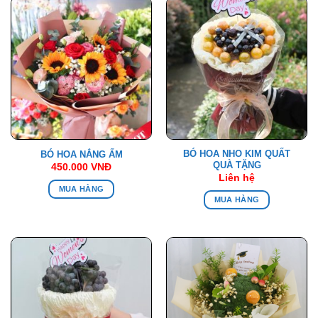
BÓ HOA NHO KIM QUẤT
BÓ HOA NẮNG ẤM
QUÀ TẶNG
450.000
VNĐ
Liên hệ
MUA HÀNG
MUA HÀNG