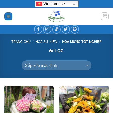
Bỏ
Vietnamese
qua
nội
dung
TRANG CHỦ
/
HOA SỰ KIỆN
/
HOA MỪNG TỐT NGHIỆP
LỌC