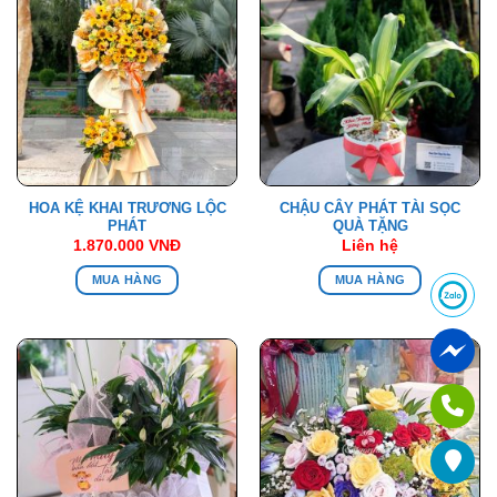
HOA KỆ KHAI TRƯƠNG LỘC
CHẬU CÂY PHÁT TÀI SỌC
PHÁT
QUÀ TẶNG
1.870.000
VNĐ
Liên hệ
MUA HÀNG
MUA HÀNG