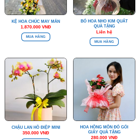
BÓ HOA NHO KIM QUẤT
KỆ HOA CHÚC MAY MẮN
QUÀ TẶNG
1.870.000
VNĐ
Liên hệ
MUA HÀNG
MUA HÀNG
HOA HỒNG MÔN ĐỎ GÓI
CHẬU LAN HỒ ĐIỆP MINI
GIẤY QUÀ TẶNG
350.000
VNĐ
280.000
VNĐ