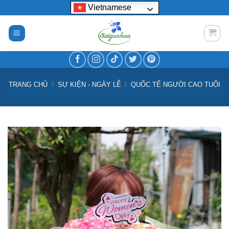
Bỏ
Vietnamese
qua
nội
dung
TRANG CHỦ
/
SỰ KIỆN - NGÀY LỄ
/
QUỐC TẾ NGƯỜI CAO TUỔI