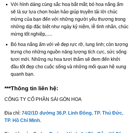
Với hình dáng cùng sắc hoa bắt mắt; bó hoa nắng ấm
sẽ là sự lựa chọn hoàn hảo giúp truyền tải lời chúc
mừng của bạn đến với những người yêu thương trong
những dịp đặc biệt như ngày kỷ niệm, lễ tình nhân, chúc
mừng tốt nghiệp,….
Bó hoa nắng ấm với vẻ đẹp rực rỡ, lung linh; còn tượng
trưng cho những nguồn năng lượng tích cực, sức sống
tươi mới. Những nụ hoa tươi thắm sẽ đem đến khởi
đầu tốt đẹp cho cuộc sống và những mối quan hệ xung
quanh bạn.
***Thông tin liên hệ:
CÔNG TY CỔ PHẦN SÀI GÒN HOA
Địa chỉ:
74/2/1D đường 36,P. Linh Đông, TP. Thủ Đức,
TP. Hồ Chí Minh.