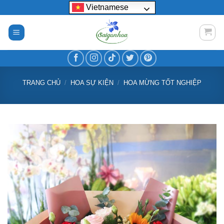
Bỏ
Vietnamese
qua
nội
dung
TRANG CHỦ
/
HOA SỰ KIỆN
/
HOA MỪNG TỐT NGHIỆP