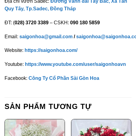
Địa chỉ vườn Sadec:
Đường Vành đai Tây Bắc, Xã Tân
Quy Tây, Tp.Sadec, Đồng Tháp
ĐT: (
028) 3720 3389
– CSKH:
090 180 5859
Email:
saigonhoa@gmail.com
/
saigonhoa@saigonhoa.c
Website:
https://saigonhoa.com/
Youtube:
https://www.youtube.com/user/saigonhoavn
Facebook:
Công Ty Cổ Phần Sài Gòn Hoa
SẢN PHẨM TƯƠNG TỰ