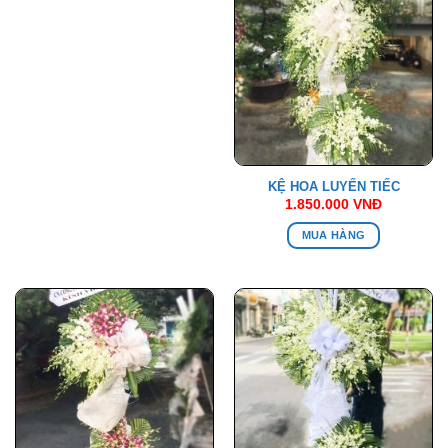
KỆ HOA LUYẾN TIẾC
1.850.000
VNĐ
MUA HÀNG