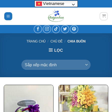
Bỏ
Vietnamese
qua
nội
dung
TRANG CHỦ
/
CHỦ ĐỀ
/
CHIA BUỒN
LỌC