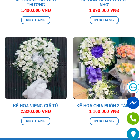
THƯƠNG
NHỚ
1.400.000
VNĐ
1.990.000
VNĐ
MUA HÀNG
MUA HÀNG
KỆ HOA VIẾNG GIÃ TỪ
KỆ HOA CHIA BUỒN 2 TẦNG
2.320.000
VNĐ
1.100.000
VNĐ
MUA HÀNG
MUA HÀNG