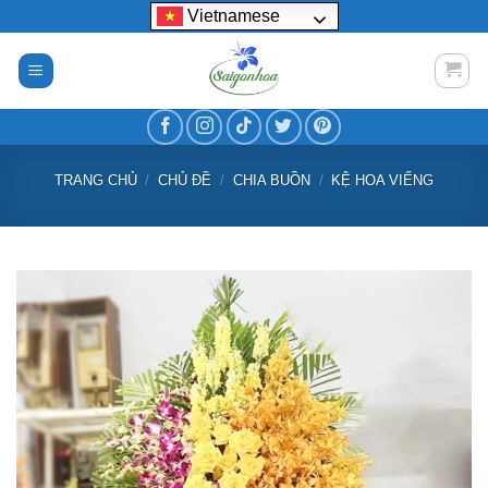
Bỏ
Vietnamese
qua
nội
dung
TRANG CHỦ
/
CHỦ ĐỀ
/
CHIA BUỒN
/
KỆ HOA VIẾNG