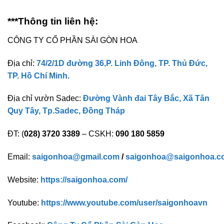
***Thông tin liên hệ:
CÔNG TY CỔ PHẦN SÀI GÒN HOA
Địa chỉ:
74/2/1D đường 36,P. Linh Đông, TP. Thủ Đức,
TP. Hồ Chí Minh.
Địa chỉ vườn Sadec:
Đường Vành đai Tây Bắc, Xã Tân
Quy Tây, Tp.Sadec, Đồng Tháp
ĐT: (
028) 3720 3389
– CSKH:
090 180 5859
Email:
saigonhoa@gmail.com
/
saigonhoa@saigonhoa.c
Website:
https://saigonhoa.com/
Youtube:
https://www.youtube.com/user/saigonhoavn