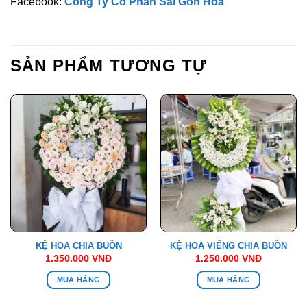
Facebook:
Công Ty Cổ Phần Sài Gòn Hoa
SẢN PHẨM TƯƠNG TỰ
KỆ HOA CHIA BUỒN
KỆ HOA VIẾNG CHIA BUỒN
1.350.000
VNĐ
1.250.000
VNĐ
MUA HÀNG
MUA HÀNG