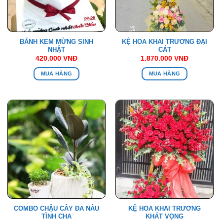
BÁNH KEM MỪNG SINH
KỆ HOA KHAI TRƯƠNG ĐẠI
NHẬT
CÁT
420.000
VNĐ
1.870.000
VNĐ
MUA HÀNG
MUA HÀNG
COMBO CHẬU CÂY ĐA NÂU
KỆ HOA KHAI TRƯƠNG
TÌNH CHA
KHÁT VỌNG