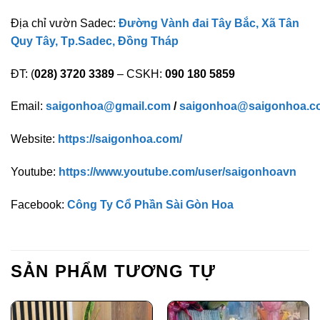
Địa chỉ vườn Sadec:
Đường Vành đai Tây Bắc, Xã Tân
Quy Tây, Tp.Sadec, Đồng Tháp
ĐT: (
028) 3720 3389
– CSKH:
090 180 5859
Email:
saigonhoa@gmail.com
/
saigonhoa@saigonhoa.c
Website:
https://saigonhoa.com/
Youtube:
https://www.youtube.com/user/saigonhoavn
Facebook:
Công Ty Cổ Phần Sài Gòn Hoa
SẢN PHẨM TƯƠNG TỰ