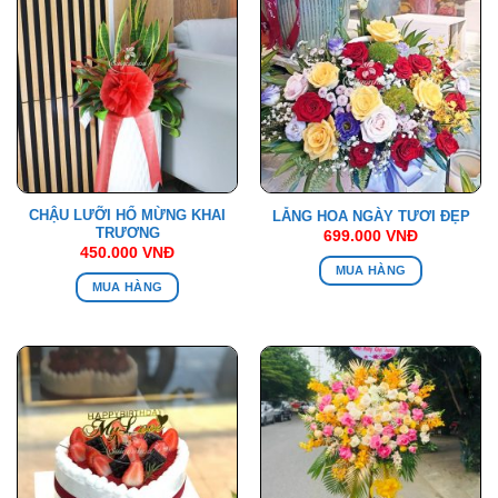
CHẬU LƯỠI HỔ MỪNG KHAI
LẴNG HOA NGÀY TƯƠI ĐẸP
TRƯƠNG
699.000
VNĐ
450.000
VNĐ
MUA HÀNG
MUA HÀNG