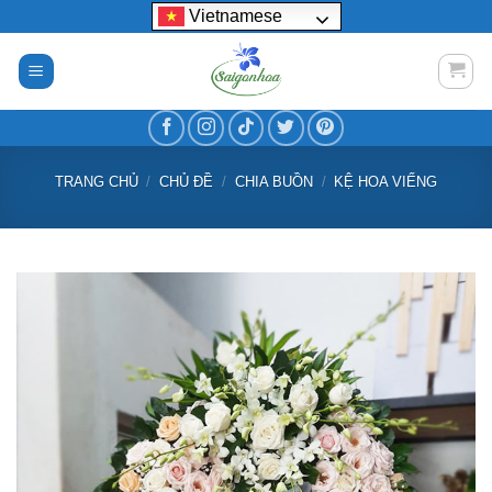
Bỏ
Vietnamese
qua
nội
dung
TRANG CHỦ
/
CHỦ ĐỀ
/
CHIA BUỒN
/
KỆ HOA VIẾNG