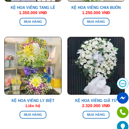
KỆ HOA VIẾNG TANG LỄ
KỆ HOA VIẾNG CHIA BUỒN
1.350.000
VNĐ
1.250.000
VNĐ
MUA HÀNG
MUA HÀNG
KỆ HOA VIẾNG LY BIỆT
KỆ HOA VIẾNG GIÃ TỪ
Liên hệ
2.320.000
VNĐ
MUA HÀNG
MUA HÀNG