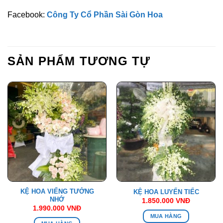
Facebook:
Công Ty Cổ Phần Sài Gòn Hoa
SẢN PHẨM TƯƠNG TỰ
KỆ HOA VIẾNG TƯỞNG
KỆ HOA LUYẾN TIẾC
NHỚ
1.850.000
VNĐ
1.990.000
VNĐ
MUA HÀNG