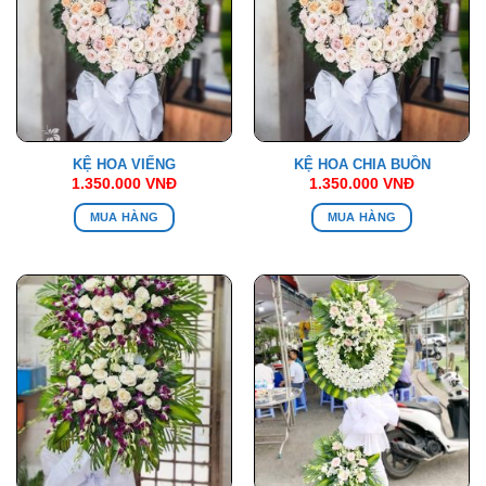
KỆ HOA VIẾNG
KỆ HOA CHIA BUỒN
1.350.000
VNĐ
1.350.000
VNĐ
MUA HÀNG
MUA HÀNG