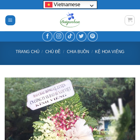
Bỏ
Vietnamese
qua
nội
dung
TRANG CHỦ
/
CHỦ ĐỀ
/
CHIA BUỒN
/
KỆ HOA VIẾNG