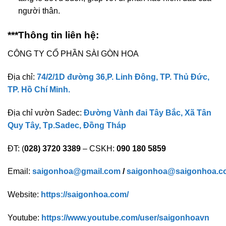
người thân.
***Thông tin liên hệ:
CÔNG TY CỔ PHẦN SÀI GÒN HOA
Địa chỉ:
74/2/1D đường 36,P. Linh Đông, TP. Thủ Đức,
TP. Hồ Chí Minh.
Địa chỉ vườn Sadec:
Đường Vành đai Tây Bắc, Xã Tân
Quy Tây, Tp.Sadec, Đồng Tháp
ĐT: (
028) 3720 3389
– CSKH:
090 180 5859
Email:
saigonhoa@gmail.com
/
saigonhoa@saigonhoa.c
Website:
https://saigonhoa.com/
Youtube:
https://www.youtube.com/user/saigonhoavn