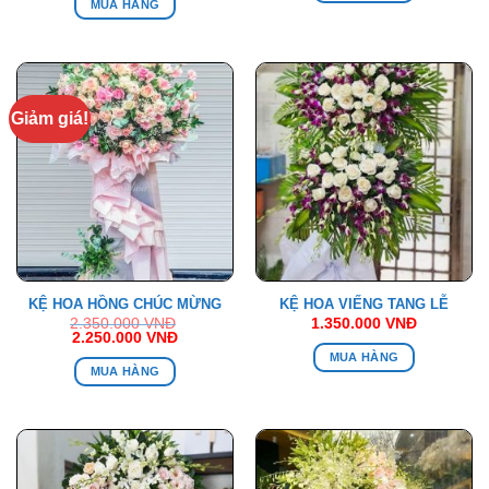
MUA HÀNG
Giảm giá!
KỆ HOA HỒNG CHÚC MỪNG
KỆ HOA VIẾNG TANG LỄ
2.350.000
VNĐ
1.350.000
VNĐ
Giá
Giá
2.250.000
VNĐ
gốc
hiện
MUA HÀNG
là:
tại
MUA HÀNG
2.350.000 VNĐ.
là:
2.250.000 VNĐ.