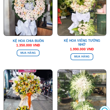
KỆ HOA VIẾNG TƯỞNG
KỆ HOA CHIA BUỒN
NHỚ
1.350.000
VNĐ
1.990.000
VNĐ
MUA HÀNG
MUA HÀNG