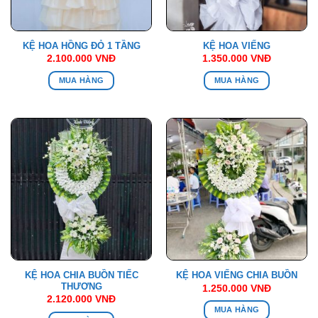
KỆ HOA HỒNG ĐỎ 1 TẦNG
KỆ HOA VIẾNG
2.100.000
VNĐ
1.350.000
VNĐ
MUA HÀNG
MUA HÀNG
KỆ HOA CHIA BUỒN TIẾC
KỆ HOA VIẾNG CHIA BUỒN
THƯƠNG
1.250.000
VNĐ
2.120.000
VNĐ
MUA HÀNG