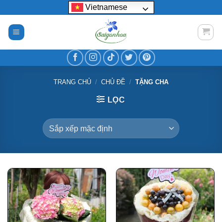
Bỏ
Vietnamese
qua
nội
dung
TRANG CHỦ
/
CHỦ ĐỀ
/
TẶNG CHA
LỌC