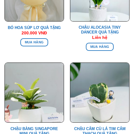
CHẬU ALOCASIA TINY
BÓ HOA SÚP LƠ QUÀ TẶNG
DANCER QUÀ TẶNG
200.000
VNĐ
Liên hệ
MUA HÀNG
MUA HÀNG
CHẬU BÀNG SINGAPORE
CHẬU CẨM CÙ LÁ TIM CẨM
MINI QUÀ TẶNG
THẠCH QUÀ TẶNG