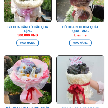
BÓ HOA CẨM TÚ CẦU QUÀ
BÓ HOA NHO KIM QUẤT
TẶNG
QUÀ TẶNG
500.000
VNĐ
Liên hệ
MUA HÀNG
MUA HÀNG