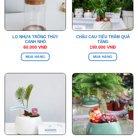
LỌ NHỰA TRỒNG THỦY
CHẬU CAU TIỂU TRÂM QUÀ
CANH NHỎ
TẶNG
60.000
VNĐ
190.000
VNĐ
MUA HÀNG
MUA HÀNG