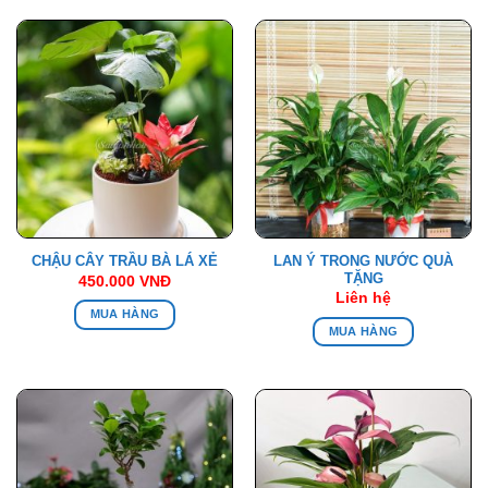
LAN Ý TRONG NƯỚC QUÀ
CHẬU CÂY TRẦU BÀ LÁ XẺ
TẶNG
450.000
VNĐ
Liên hệ
MUA HÀNG
MUA HÀNG