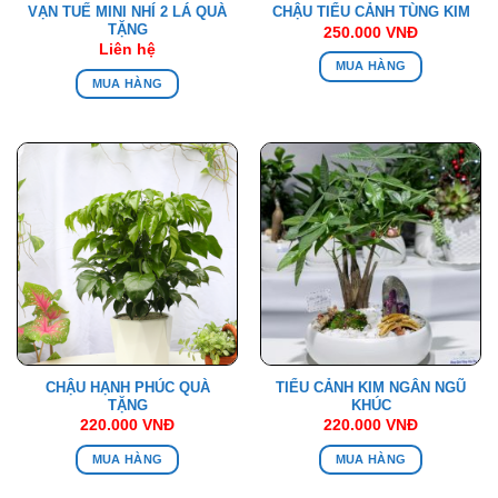
VẠN TUẾ MINI NHÍ 2 LÁ QUÀ
CHẬU TIỂU CẢNH TÙNG KIM
TẶNG
250.000
VNĐ
Liên hệ
MUA HÀNG
MUA HÀNG
CHẬU HẠNH PHÚC QUÀ
TIỂU CẢNH KIM NGÂN NGŨ
TẶNG
KHÚC
220.000
VNĐ
220.000
VNĐ
MUA HÀNG
MUA HÀNG