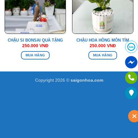
CHẬU SI BONSAI QUÀ TẶNG
CHẬU HOA HỒNG MÔN TÍM
250.000
VNĐ
250.000
VNĐ
MUA HÀNG
MUA HÀNG
Copyright 2026 ©
saigonhoa.com