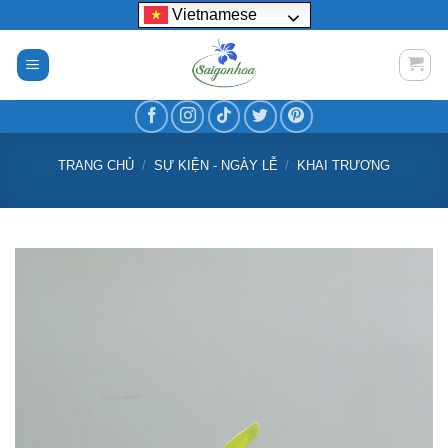
Bỏ
Vietnamese
qua
nội
dung
TRANG CHỦ
/
SỰ KIỆN - NGÀY LỄ
/
KHAI TRƯƠNG