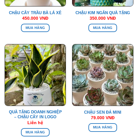
CHẬU CÂY TRẦU BÀ LÁ XẺ
CHẬU KIM NGÂN QUÀ TẶNG
450.000
VNĐ
350.000
VNĐ
MUA HÀNG
MUA HÀNG
QUÀ TẶNG DOANH NGHIỆP
CHẬU SEN ĐÁ MINI
– CHẬU CÂY IN LOGO
79.000
VNĐ
Liên hệ
MUA HÀNG
MUA HÀNG