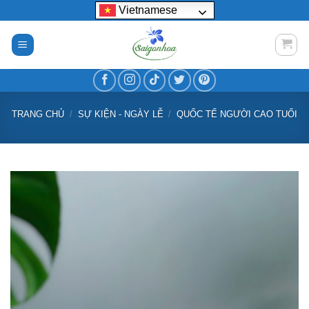
Bỏ
Vietnamese
qua
nội
dung
TRANG CHỦ
/
SỰ KIỆN - NGÀY LỄ
/
QUỐC TẾ NGƯỜI CAO TUỔI