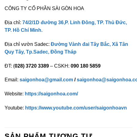
CÔNG TY CỔ PHẦN SÀI GÒN HOA
Địa chỉ:
74/2/1D đường 36,P. Linh Đông, TP. Thủ Đức,
TP. Hồ Chí Minh.
Địa chỉ vườn Sadec:
Đường Vành đai Tây Bắc, Xã Tân
Quy Tây, Tp.Sadec, Đồng Tháp
ĐT: (
028) 3720 3389
– CSKH:
090 180 5859
Email:
saigonhoa@gmail.com
/
saigonhoa@saigonhoa.c
Website:
https://saigonhoa.com/
Youtube:
https://www.youtube.com/user/saigonhoavn
SẢN PHẨM TƯƠNG TỰ