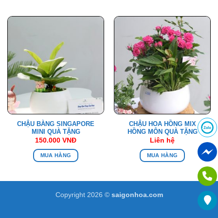
CHẬU BÀNG SINGAPORE
CHẬU HOA HỒNG MIX
MINI QUÀ TẶNG
HỒNG MÔN QUÀ TẶNG
150.000
VNĐ
Liên hệ
MUA HÀNG
MUA HÀNG
Copyright 2026 ©
saigonhoa.com