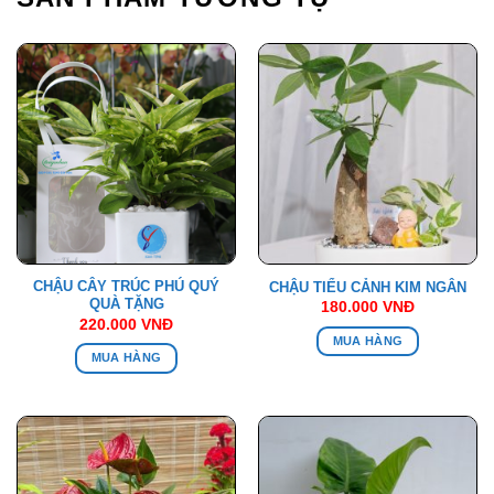
CHẬU CÂY TRÚC PHÚ QUÝ
CHẬU TIỂU CẢNH KIM NGÂN
QUÀ TẶNG
180.000
VNĐ
220.000
VNĐ
MUA HÀNG
MUA HÀNG