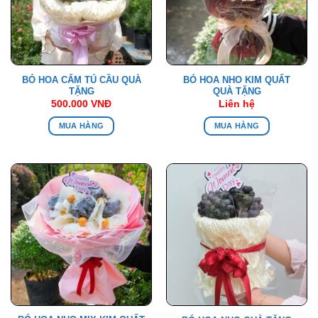
BÓ HOA CẨM TÚ CẦU QUÀ
BÓ HOA NHO KIM QUẤT
TẶNG
QUÀ TẶNG
500.000
VNĐ
Liên hệ
MUA HÀNG
MUA HÀNG