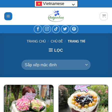
Bỏ
Vietnamese
qua
nội
dung
TRANG CHỦ
/
CHỦ ĐỀ
/
TRANG TRÍ
LỌC