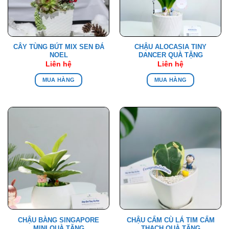
CÂY TÙNG BÚT MIX SEN ĐÁ
CHẬU ALOCASIA TINY
NOEL
DANCER QUÀ TẶNG
Liên hệ
Liên hệ
MUA HÀNG
MUA HÀNG
CHẬU BÀNG SINGAPORE
CHẬU CẨM CÙ LÁ TIM CẨM
MINI QUÀ TẶNG
THẠCH QUÀ TẶNG