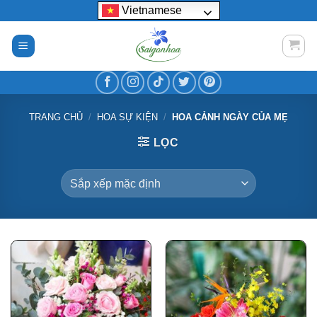
Bỏ
Vietnamese
qua
nội
dung
TRANG CHỦ
/
HOA SỰ KIỆN
/
HOA CẢNH NGÀY CỦA MẸ
LỌC