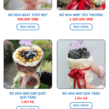
BÓ HOA NGÀY TƯƠI ĐẸP
BÓ HOA NHỊP YÊU THƯƠNG
600.000
VNĐ
1.320.000
VNĐ
MUA HÀNG
MUA HÀNG
BÓ HOA NHO KIM QUẤT
BÓ HOA NHO QUÀ TẶNG
QUÀ TẶNG
Liên hệ
Liên hệ
MUA HÀNG