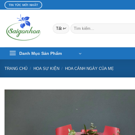
Bỏ
TIN TỨC MỚI NHẤT
qua
nội
dung
Tìm
kiếm:
Danh Mục Sản Phẩm
TRANG CHỦ
/
HOA SỰ KIỆN
/
HOA CẢNH NGÀY CỦA MẸ