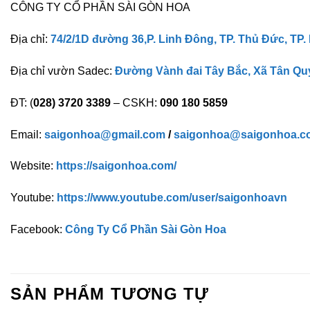
CÔNG TY CỔ PHẦN SÀI GÒN HOA
Địa chỉ:
74/2/1D đường 36,P. Linh Đông, TP. Thủ Đức, TP.
Địa chỉ vườn Sadec:
Đường Vành đai Tây Bắc, Xã Tân Qu
ĐT: (
028) 3720 3389
– CSKH:
090 180 5859
Email:
saigonhoa@gmail.com
/
saigonhoa@saigonhoa.c
Website:
https://saigonhoa.com/
Youtube:
https://www.youtube.com/user/saigonhoavn
Facebook:
Công Ty Cổ Phần Sài Gòn Hoa
SẢN PHẨM TƯƠNG TỰ