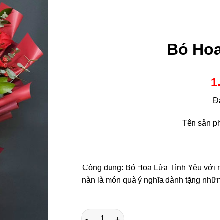
Bó Hoa
1
Đ
Tên sản p
Công dụng: Bó Hoa Lửa Tình Yêu với mà
nàn là món quà ý nghĩa dành tặng những 
Bó Hoa Lửa Tình Yêu số lượng