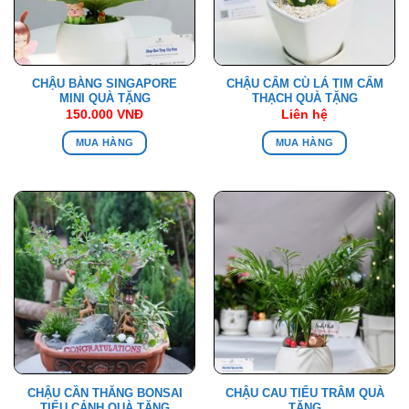
CHẬU BÀNG SINGAPORE
CHẬU CẨM CÙ LÁ TIM CẨM
MINI QUÀ TẶNG
THẠCH QUÀ TẶNG
150.000
VNĐ
Liên hệ
MUA HÀNG
MUA HÀNG
CHẬU CẦN THĂNG BONSAI
CHẬU CAU TIỂU TRÂM QUÀ
TIỂU CẢNH QUÀ TẶNG
TẶNG