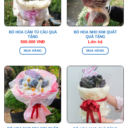
BÓ HOA CẨM TÚ CẦU QUÀ
BÓ HOA NHO KIM QUẤT
TẶNG
QUÀ TẶNG
500.000
VNĐ
Liên hệ
MUA HÀNG
MUA HÀNG