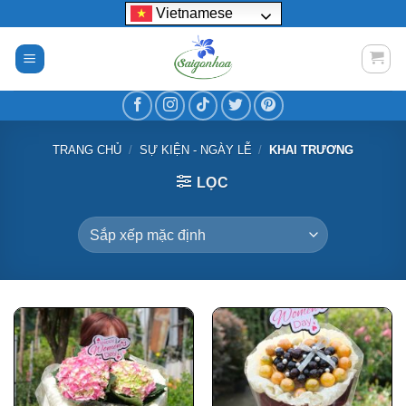
Bỏ
Vietnamese
qua
nội
dung
TRANG CHỦ
/
SỰ KIỆN - NGÀY LỄ
/
KHAI TRƯƠNG
LỌC