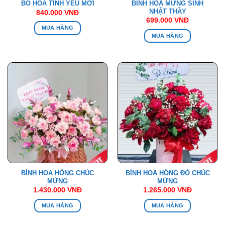
BÌNH HOA MỪNG SINH
BÓ HOA TÌNH YÊU MỚI
NHẬT THẦY
840.000
VNĐ
699.000
VNĐ
MUA HÀNG
MUA HÀNG
BÌNH HOA HỒNG CHÚC
BÌNH HOA HỒNG ĐỎ CHÚC
MỪNG
MỪNG
1.430.000
VNĐ
1.265.000
VNĐ
MUA HÀNG
MUA HÀNG