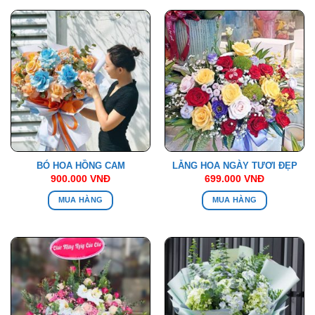
BÓ HOA HỒNG CAM
LẴNG HOA NGÀY TƯƠI ĐẸP
900.000
VNĐ
699.000
VNĐ
MUA HÀNG
MUA HÀNG