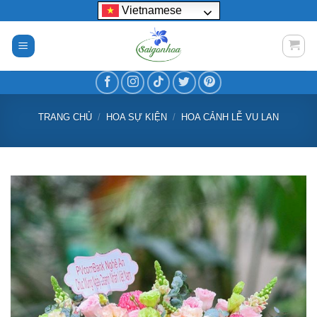
Bỏ
Vietnamese
qua
nội
dung
TRANG CHỦ
/
HOA SỰ KIỆN
/
HOA CẢNH LỄ VU LAN