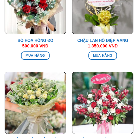
BÓ HOA HỒNG ĐỎ
CHẬU LAN HỒ ĐIỆP VÀNG
500.000
VNĐ
1.350.000
VNĐ
MUA HÀNG
MUA HÀNG