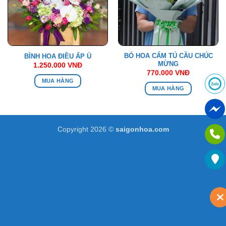
BÓ HOA CẨM TÚ CẦU CHÚC
BÌNH HOA ĐIỀU ẤP Ủ
MỪNG
1.250.000
VNĐ
770.000
VNĐ
MUA HÀNG
MUA HÀNG
Copyright 2026 ©
saigonhoa.com