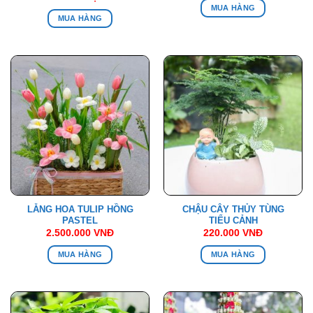
MUA HÀNG
MUA HÀNG
LẴNG HOA TULIP HỒNG
CHẬU CÂY THỦY TÙNG
PASTEL
TIỂU CẢNH
2.500.000
VNĐ
220.000
VNĐ
MUA HÀNG
MUA HÀNG