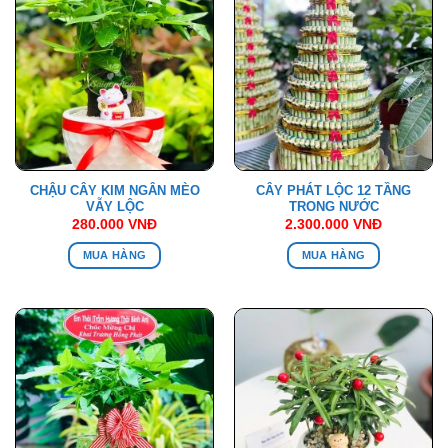
CHẬU CÂY KIM NGÂN MÈO
CÂY PHÁT LỘC 12 TẦNG
VẪY LỘC
TRONG NƯỚC
280.000
VNĐ
2.300.000
VNĐ
MUA HÀNG
MUA HÀNG