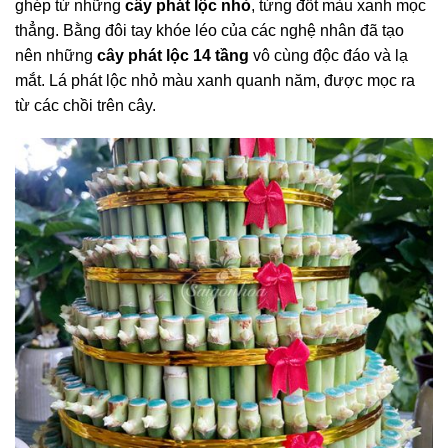
ghép từ những
cây phát lộc nhỏ
, từng đốt màu xanh mọc
thẳng. Bằng đôi tay khóe léo của các nghệ nhân đã tạo
nên những
cây phát lộc 14 tầng
vô cùng độc đáo và lạ
mắt. Lá phát lộc nhỏ màu xanh quanh năm, được mọc ra
từ các chồi trên cây.