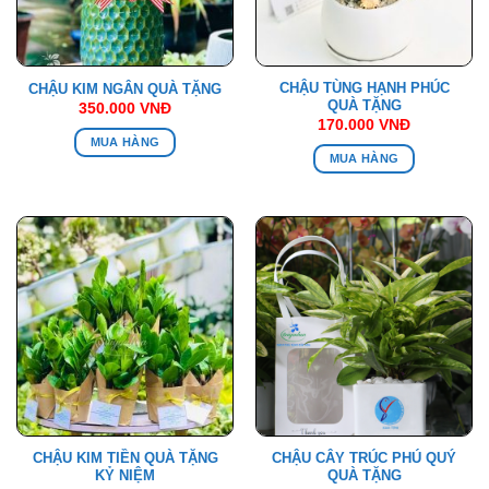
CHẬU TÙNG HẠNH PHÚC
CHẬU KIM NGÂN QUÀ TẶNG
QUÀ TẶNG
350.000
VNĐ
170.000
VNĐ
MUA HÀNG
MUA HÀNG
CHẬU KIM TIỀN QUÀ TẶNG
CHẬU CÂY TRÚC PHÚ QUÝ
KỶ NIỆM
QUÀ TẶNG