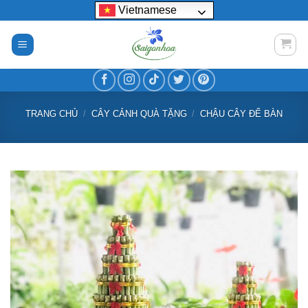
Bỏ
Vietnamese
qua
nội
dung
TRANG CHỦ
/
CÂY CẢNH QUÀ TẶNG
/
CHẬU CÂY ĐỂ BÀN