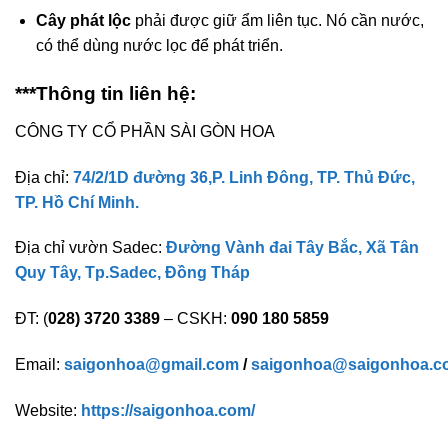
Cây phát lộc
phải được giữ ẩm liên tục. Nó cần nước,
có thể dùng nước lọc để phát triển.
***Thông tin liên hệ:
CÔNG TY CỔ PHẦN SÀI GÒN HOA
Địa chỉ:
74/2/1D đường 36,P. Linh Đông, TP. Thủ Đức,
TP. Hồ Chí Minh.
Địa chỉ vườn Sadec:
Đường Vành đai Tây Bắc, Xã Tân
Quy Tây, Tp.Sadec, Đồng Tháp
ĐT: (
028) 3720 3389
– CSKH:
090 180 5859
Email:
saigonhoa@gmail.com
/
saigonhoa@saigonhoa.c
Website:
https://saigonhoa.com/