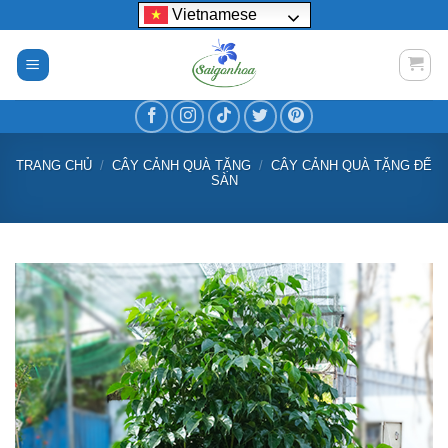
Bỏ
Vietnamese
qua
nội
dung
TRANG CHỦ
/
CÂY CẢNH QUÀ TẶNG
/
CÂY CẢNH QUÀ TẶNG ĐỂ
SÀN