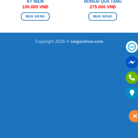
KỶ NIỆM
BONSAI QUÀ TẶNG
100.000
VNĐ
275.000
VNĐ
MUA HÀNG
MUA HÀNG
Copyright 2026 ©
saigonhoa.com