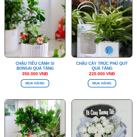
CHẬU TIỂU CẢNH SI
CHẬU CÂY TRÚC PHÚ QUÝ
BONSAI QUÀ TẶNG
QUÀ TẶNG
350.000
VNĐ
220.000
VNĐ
MUA HÀNG
MUA HÀNG