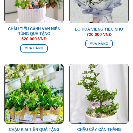
CHẬU TIỂU CẢNH VẠN NIÊN
BÓ HOA VIẾNG TIẾC NHỚ
TÙNG QUÀ TẶNG
720.000
VNĐ
520.000
VNĐ
MUA HÀNG
MUA HÀNG
CHẬU KIM TIỀN QUÀ TẶNG
CHẬU CÂY CẦN THĂNG