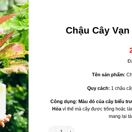
Chậu Cây Vạn
Đ
Tên sản phẩm:
Ch
Quy cách:
1 chậu câ
Công dụng:
Màu đỏ của cây biểu t
Hỏa
vì thế mà cây được trồng hoặc làm
mang lại tà
Chậu Cây Vạn Lộc Để Bàn Quà Tặng số 