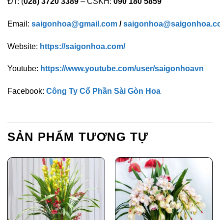
ĐT: (
028) 3720 3389
– CSKH:
090 180 5859
Email:
saigonhoa@gmail.com
/
saigonhoa@saigonhoa.c
Website:
https://saigonhoa.com/
Youtube:
https://www.youtube.com/user/saigonhoavn
Facebook:
Công Ty Cổ Phần Sài Gòn Hoa
SẢN PHẨM TƯƠNG TỰ