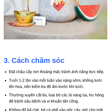
3. Cách chăm sóc
Đặt chậu cây nơi thoáng mát, tránh ánh nắng trực tiếp.
Tưới 1-2 lần vào mỗi tuần vào sáng sớm, không tưới
lên hoa, nên kiểm tra độ ẩm trước khi tưới.
Thường xuyên cắt tỉa, loại bỏ các lá vàng úa, hư hỏng
để tránh sâu bệnh và vi khuẩn tấn công.
Không đổ bã chè, bã cà phê vào gốc cây, giữ cho mặt