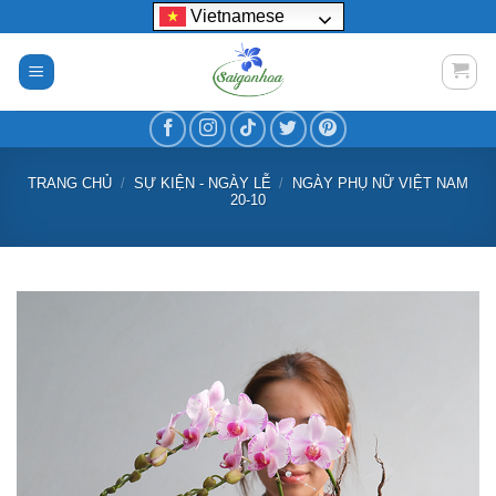
Bỏ
Vietnamese
qua
nội
dung
TRANG CHỦ
/
SỰ KIỆN - NGÀY LỄ
/
NGÀY PHỤ NỮ VIỆT NAM
20-10