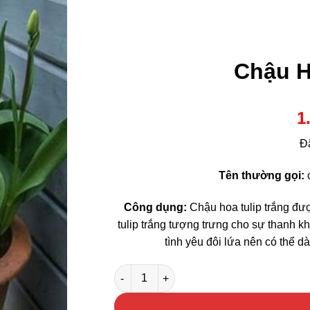
Chậu H
1
Đ
Tên thường gọi:
c
Công dụng:
Chậu hoa tulip trắng đượ
tulip trắng tượng trưng cho sự thanh kh
tình yêu đôi lứa nên có thể d
Chậu Hoa Tulip Trắng số lượng