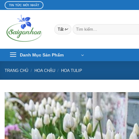
Bỏ
TIN TỨC MỚI NHẤT
qua
nội
dung
Tìm
kiếm:
Danh Mục Sản Phẩm
TRANG CHỦ
/
HOA CHẬU
/
HOA TULIP