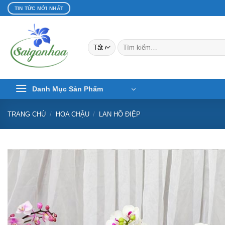
Bỏ
TIN TỨC MỚI NHẤT
qua
nội
dung
Tìm
kiếm:
Danh Mục Sản Phẩm
TRANG CHỦ
/
HOA CHẬU
/
LAN HỒ ĐIỆP