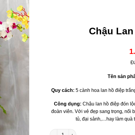
Chậu Lan
1
Đ
Tên sản ph
Quy cách:
5 cành hoa lan hồ điệp trắn
Công dụng:
Chậu lan hồ điệp đón lộ
đoàn viên. Với vẻ đẹp sang trọng, nổi 
tủ, đại sảnh,…hay làm quà t
Chậu Lan Hồ Điệp Đón Lộc số lượng