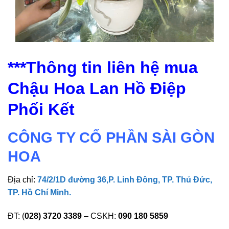
***Thông tin liên hệ mua
Chậu Hoa Lan Hồ Điệp
Phối Kết
CÔNG TY CỔ PHẦN SÀI GÒN
HOA
Địa chỉ:
74/2/1D đường 36,P. Linh Đông, TP. Thủ Đức,
TP. Hồ Chí Minh.
ĐT: (
028) 3720 3389
– CSKH:
090 180 5859