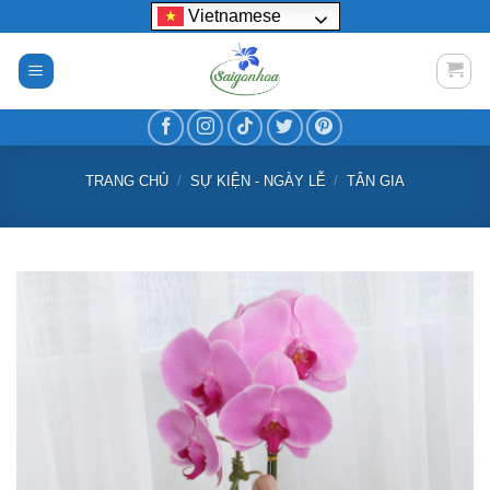
Bỏ
Vietnamese
qua
nội
dung
TRANG CHỦ
/
SỰ KIỆN - NGÀY LỄ
/
TÂN GIA