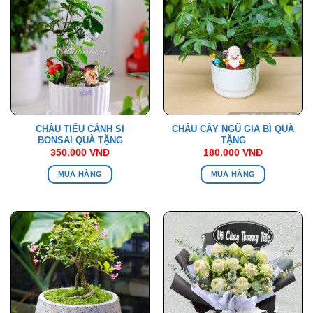
CHẬU TIỂU CẢNH SI
CHẬU CÂY NGŨ GIA BÌ QUÀ
BONSAI QUÀ TẶNG
TẶNG
350.000
VNĐ
180.000
VNĐ
MUA HÀNG
MUA HÀNG