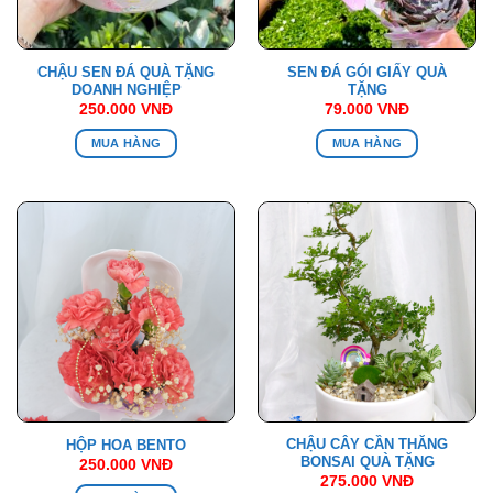
CHẬU SEN ĐÁ QUÀ TẶNG
SEN ĐÁ GÓI GIẤY QUÀ
DOANH NGHIỆP
TẶNG
250.000
VNĐ
79.000
VNĐ
MUA HÀNG
MUA HÀNG
CHẬU CÂY CẦN THĂNG
HỘP HOA BENTO
BONSAI QUÀ TẶNG
250.000
VNĐ
275.000
VNĐ