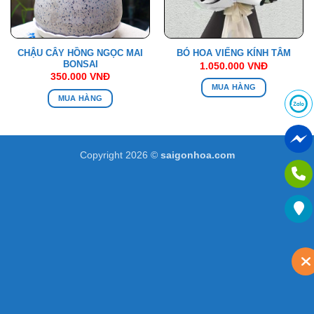
CHẬU CÂY HỒNG NGỌC MAI
BÓ HOA VIẾNG KÍNH TÂM
BONSAI
1.050.000
VNĐ
350.000
VNĐ
MUA HÀNG
MUA HÀNG
Copyright 2026 ©
saigonhoa.com