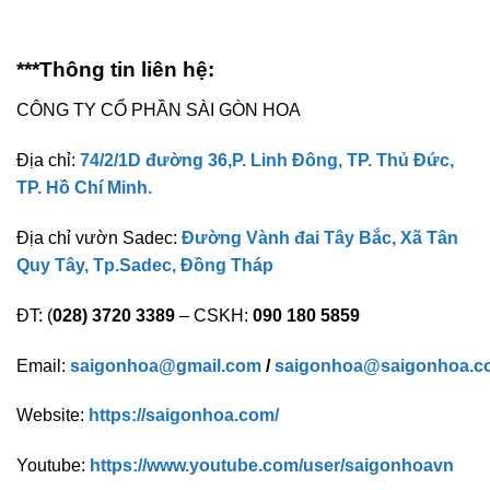
***Thông tin liên hệ:
CÔNG TY CỔ PHẦN SÀI GÒN HOA
Địa chỉ:
74/2/1D đường 36,P. Linh Đông, TP. Thủ Đức,
TP. Hồ Chí Minh.
Địa chỉ vườn Sadec:
Đường Vành đai Tây Bắc, Xã Tân
Quy Tây, Tp.Sadec, Đồng Tháp
ĐT: (
028) 3720 3389
– CSKH:
090 180 5859
Email:
saigonhoa@gmail.com
/
saigonhoa@saigonhoa.c
Website:
https://saigonhoa.com/
Youtube:
https://www.youtube.com/user/saigonhoavn