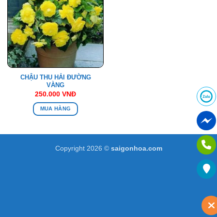
CHẬU THU HẢI ĐƯỜNG
VÀNG
250.000
VNĐ
MUA HÀNG
Copyright 2026 ©
saigonhoa.com