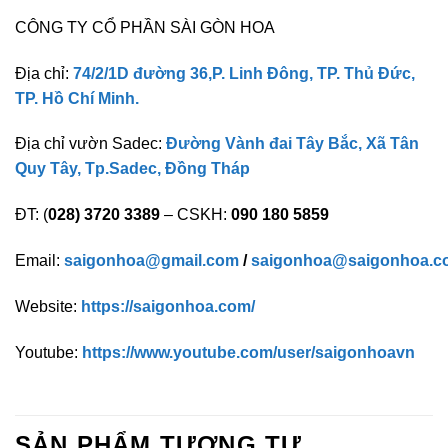
CÔNG TY CỔ PHẦN SÀI GÒN HOA
Địa chỉ:
74/2/1D đường 36,P. Linh Đông, TP. Thủ Đức,
TP. Hồ Chí Minh.
Địa chỉ vườn Sadec:
Đường Vành đai Tây Bắc, Xã Tân
Quy Tây, Tp.Sadec, Đồng Tháp
ĐT: (
028) 3720 3389
– CSKH:
090 180 5859
Email:
saigonhoa@gmail.com
/
saigonhoa@saigonhoa.c
Website:
https://saigonhoa.com/
Youtube:
https://www.youtube.com/user/saigonhoavn
SẢN PHẨM TƯƠNG TỰ