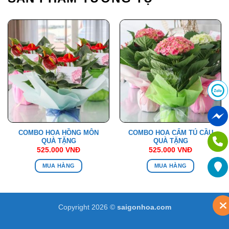
COMBO HOA HỒNG MÔN
COMBO HOA CẨM TÚ CẦU
QUÀ TẶNG
QUÀ TẶNG
525.000
VNĐ
525.000
VNĐ
MUA HÀNG
MUA HÀNG
Copyright 2026 ©
saigonhoa.com