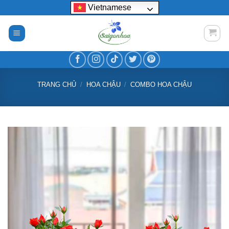
Bỏ
Vietnamese
qua
nội
dung
TRANG CHỦ
/
HOA CHẬU
/
COMBO HOA CHẬU