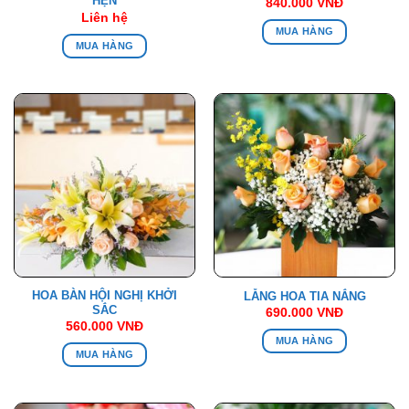
HẸN
840.000
VNĐ
Liên hệ
MUA HÀNG
MUA HÀNG
HOA BÀN HỘI NGHỊ KHỞI
LẴNG HOA TIA NẮNG
SẮC
690.000
VNĐ
560.000
VNĐ
MUA HÀNG
MUA HÀNG