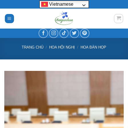
Bỏ
Vietnamese
qua
nội
dung
TRANG CHỦ
/
HOA HỘI NGHỊ
/
HOA BÀN HỌP