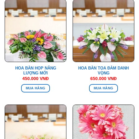
HOA BÀN HỌP NĂNG
HOA BÀN TỌA ĐÀM DANH
LƯỢNG MỚI
VỌNG
450.000
VNĐ
650.000
VNĐ
MUA HÀNG
MUA HÀNG