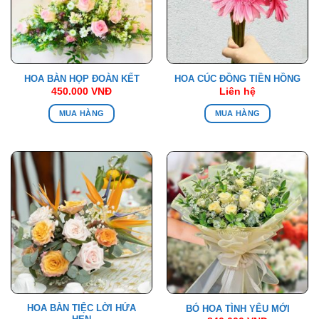
HOA BÀN HỌP ĐOÀN KẾT
HOA CÚC ĐỒNG TIỀN HỒNG
450.000
VNĐ
Liên hệ
MUA HÀNG
MUA HÀNG
HOA BÀN TIỆC LỜI HỨA
BÓ HOA TÌNH YÊU MỚI