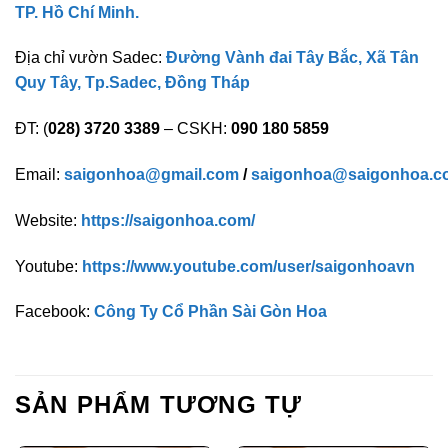
TP. Hồ Chí Minh.
Địa chỉ vườn Sadec:
Đường Vành đai Tây Bắc, Xã Tân
Quy Tây, Tp.Sadec, Đồng Tháp
ĐT: (
028) 3720 3389
– CSKH:
090 180 5859
Email:
saigonhoa@gmail.com
/
saigonhoa@saigonhoa.c
Website:
https://saigonhoa.com/
Youtube:
https://www.youtube.com/user/saigonhoavn
Facebook:
Công Ty Cổ Phần Sài Gòn Hoa
SẢN PHẨM TƯƠNG TỰ