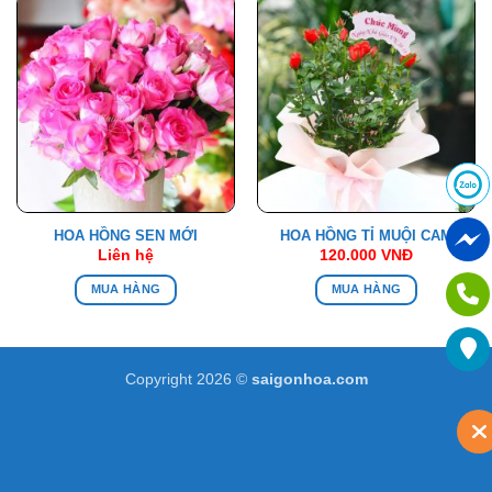
HOA HỒNG SEN MỚI
HOA HỒNG TỈ MUỘI CAM
Liên hệ
120.000
VNĐ
MUA HÀNG
MUA HÀNG
Copyright 2026 ©
saigonhoa.com