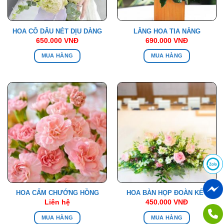
HOA CÔ DÂU NÉT DỊU DÀNG
LẴNG HOA TIA NẮNG
650.000
VNĐ
690.000
VNĐ
MUA HÀNG
MUA HÀNG
HOA CẨM CHƯỚNG HỒNG
HOA BÀN HỌP ĐOÀN KẾT
Liên hệ
450.000
VNĐ
MUA HÀNG
MUA HÀNG