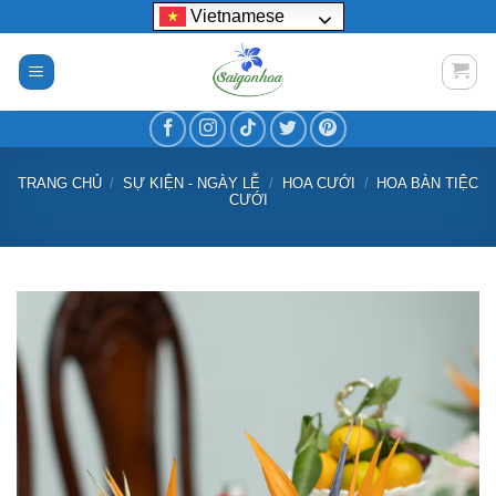
Bỏ
Vietnamese
qua
nội
dung
TRANG CHỦ
/
SỰ KIỆN - NGÀY LỄ
/
HOA CƯỚI
/
HOA BÀN TIỆC
CƯỚI