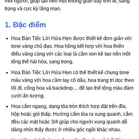
mỗi người, giúp tạo nên một không gian đầy tinh tế, sang
trọng và cực kỳ lãng mạn.
1. Đặc điểm
Hoa Bàn Tiệc Lời Hứa Hẹn được thiết kế đơn giản với
tone vàng chủ đạo. Hoa hồng kết hợp với hoa thiên
điểu vàng cùng với các loại lá cắm xen kẽ tạo nên một
tổng thể hài hòa, sang trọng.
Hoa Bàn Tiệc Lời Hứa Hẹn có thể thiết kế chung tone
màu vàng với hoa cầm tay cô dâu, hoa trang trí dọc theo
lối đi, cổng hoa và backdrop… để tạo thể tông màu đám
cưới ấn tượng.
Hoa cắm ngang, dạng tỏa tròn thích hợp đặt trên đĩa,
hộp hoặc giỏ thấp. Hướng cắm tỏa ra xung quanh, cắm
đều các mặt hoặc 3/4 giúp cho người xung quanh dễ
dàng nhìn thấy được ở nhiều góc ngồi khác nhau.