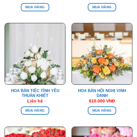
MUA HÀNG
MUA HÀNG
HOA BÀN TIỆC TÌNH YÊU
HOA BÀN HỘI NGHỊ VINH
THUẦN KHIẾT
DANH
Liên hệ
610.000
VNĐ
MUA HÀNG
MUA HÀNG