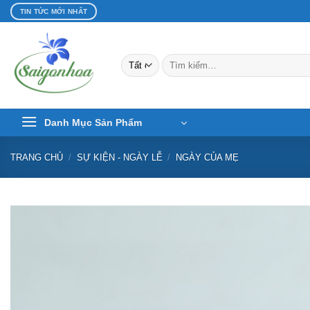
Bỏ
TIN TỨC MỚI NHẤT
qua
nội
dung
Tìm
kiếm:
Danh Mục Sản Phẩm
TRANG CHỦ
/
SỰ KIỆN - NGÀY LỄ
/
NGÀY CỦA MẸ