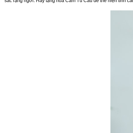
sắc rạng ngời. Hãy tặng hoa Cẩm Tú Cầu để thể hiện tình cả