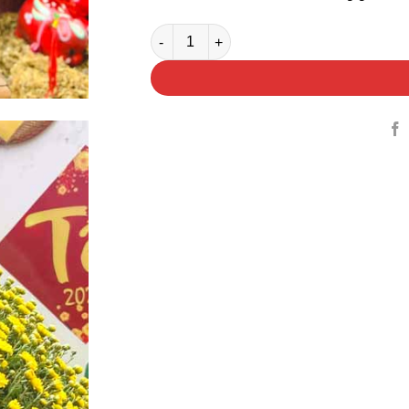
Hoa Cúc Mâm Xôi Gói Vải Bố số lượng