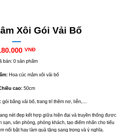
âm Xôi Gói Vải Bố
180.000
VNĐ
ã bán: 0 sản phẩm
hẩm:
Hoa cúc mâm xôi vải bố
Chiều cao:
50cm
ói bằng vải bố, trang trí thêm nơ, liễn,…
ang nét đẹp kết hợp giữa hiện đại và truyền thống được
ch sạn, văn phòng, phòng khách, tạo điểm nhấn cho tiểu
m nổi bật hay làm quà tặng sang trọng và ý nghĩa.