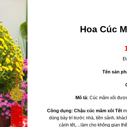
Hoa Cúc M
Đ
Tên sản p
Mô tả:
Cúc mâm xôi được g
Công dụng:
Chậu cúc mâm xôi Tết
m
dùng bày trí trước nhà, tiền sảnh, khá
cảnh tết,…làm cho không gian thê