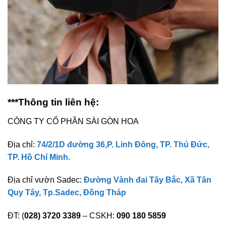
***Thông tin liên hệ:
CÔNG TY CỔ PHẦN SÀI GÒN HOA
Địa chỉ:
74/2/1D đường 36,P. Linh Đông, TP. Thủ Đức,
TP. Hồ Chí Minh.
Địa chỉ vườn Sadec:
Đường Vành đai Tây Bắc, Xã Tân
Quy Tây, Tp.Sadec, Đồng Tháp
ĐT: (
028) 3720 3389
– CSKH:
090 180 5859