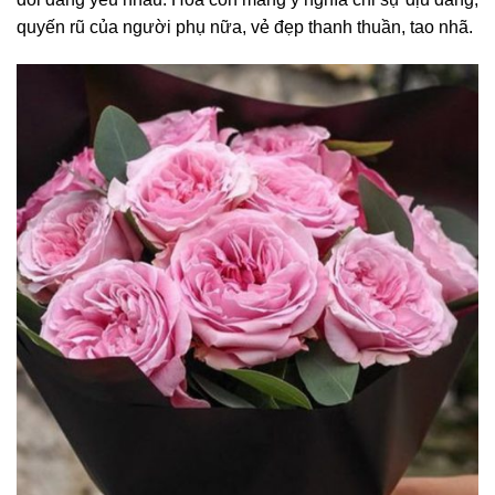
quyến rũ của người phụ nữa, vẻ đẹp thanh thuần, tao nhã.